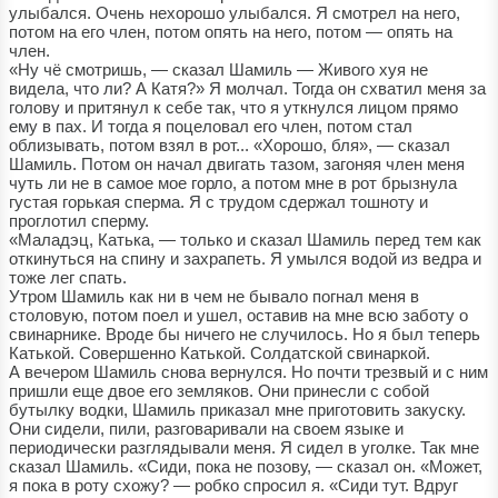
улыбался. Очень нехорошо улыбался. Я смотрел на него,
потом на его член, потом опять на него, потом — опять на
член.
«Ну чё смотришь, — сказал Шамиль — Живого хуя не
видела, что ли? А Катя?» Я молчал. Тогда он схватил меня за
голову и притянул к себе так, что я уткнулся лицом прямо
ему в пах. И тогда я поцеловал его член, потом стал
облизывать, потом взял в рот... «Хорошо, бля», — сказал
Шамиль. Потом он начал двигать тазом, загоняя член меня
чуть ли не в самое мое горло, а потом мне в рот брызнула
густая горькая сперма. Я с трудом сдержал тошноту и
проглотил сперму.
«Маладэц, Катька, — только и сказал Шамиль перед тем как
откинуться на спину и захрапеть. Я умылся водой из ведра и
тоже лег спать.
Утром Шамиль как ни в чем не бывало погнал меня в
столовую, потом поел и ушел, оставив на мне всю заботу о
свинарнике. Вроде бы ничего не случилось. Но я был теперь
Катькой. Совершенно Катькой. Солдатской свинаркой.
А вечером Шамиль снова вернулся. Но почти трезвый и с ним
пришли еще двое его земляков. Они принесли с собой
бутылку водки, Шамиль приказал мне приготовить закуску.
Они сидели, пили, разговаривали на своем языке и
периодически разглядывали меня. Я сидел в уголке. Так мне
сказал Шамиль. «Сиди, пока не позову, — сказал он. «Может,
я пока в роту схожу? — робко спросил я. «Сиди тут. Вдруг