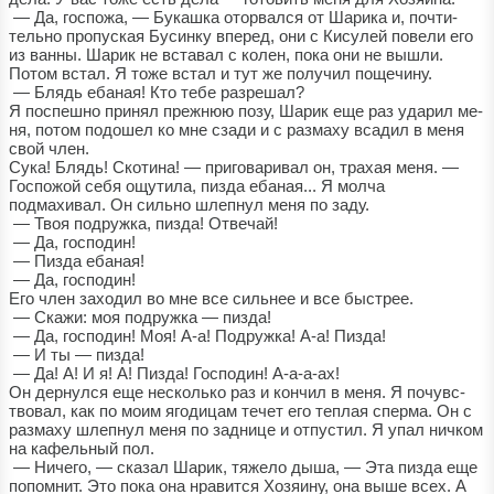
— Да, госпожа, — Букашка оторвался от Шарика и, почти-
тельно пропуская Бусинку вперед, они с Кисулей повели его
из ванны. Шарик не вставал с колен, пока они не вышли.
Потом встал. Я тоже встал и тут же получил пощечину.
— Блядь ебаная! Кто тебе разрешал?
Я поспешно принял прежнюю позу, Шарик еще раз ударил ме-
ня, потом подошел ко мне сзади и с размаху всадил в меня
свой член.
Сука! Блядь! Скотина! — приговаривал он, трахая меня. —
Госпожой себя ощутила, пизда ебаная... Я молча
подмахивал. Он сильно шлепнул меня по заду.
— Твоя подружка, пизда! Отвечай!
— Да, господин!
— Пизда ебаная!
— Да, господин!
Его член заходил во мне все сильнее и все быстрее.
— Скажи: моя подружка — пизда!
— Да, господин! Моя! А-а! Подружка! А-а! Пизда!
— И ты — пизда!
— Да! А! И я! А! Пизда! Господин! А-а-а-ах!
Он дернулся еще несколько раз и кончил в меня. Я почувс-
твовал, как по моим ягодицам течет его теплая сперма. Он с
размаху шлепнул меня по заднице и отпустил. Я упал ничком
на кафельный пол.
— Ничего, — сказал Шарик, тяжело дыша, — Эта пизда еще
попомнит. Это пока она нравится Хозяину, она выше всех. А