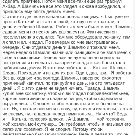
сделать приятнее. Потом меня все-таки еще раз трахнул
Акбар. А Шамиль на все это глядел и снова возбудился, и
пришлось ему опять делать минет.
С этого-то дня все и началось по-настоящему. Я был уже не
просто Катькой, я стал шлюхой, которую все трахали, а
деньги собирал Шамиль. Работы у меня было много. Шамиль
сдавал меня по нескольку раз за сутки. Фактически он
поселил меня в сушилке. Там мне оборудовали лежанку, там
я спал и ел, и ждал. По вечерам ко мне выстраивалась
очередь. Они отдавали деньги Шамилю и трахали меня.
Через неделю Шамиля назначили банщиком и он взял меня к
себе в помощники. Теперь нам не нужно было ходить на
построения и ночевать в казарме и солдатская баня стала
публичным домом. В котором работал я — Катька. Шлюха.
Блядь. Приходили и из других рот. Один, два, три... Я работал
без выходных и за полгода Шамиль, наверное, сколотил
приличный капитал, по три рубля в день, на сто пятьдесят
дней... Я с этих денег не видел ничего. Правда, Шамиль
купил мне косметику, чтобы я выглядел попривлекательнее,
кормил меня жирной и сладкой пищей, чтобы формы мои
округлялись... Словом, особо жаловаться мне было не на
что. Ну, трахали они меня в попу, ну, сосал я им члены, глотал
их сперму, ну, танцевал перед ними голым... Ну и что? Ведь
я — Катька, полковая шлюха... А Шамиль — мой господин,
мой хозяин, мой сутенер... Он требовал, чтобы я называл его
«ага» или «хозяин». Я не спорил. Потому что он
действительно был моим хозяином. Ведь я делал то, что он