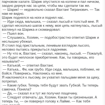
парчовом халате. Шарик опустился на колени и пал ничком,
заодно дернув нас за цепи, чтобы мы сделали так же.
— Шарик! — недовольно сказал Вахтанг Тигранович. — Так
нам не видно.
Шарик поднялся на ноги и поднял нас.
— Иди сюда, малышка, — сказал лысый и толстый мне. Я
сделал несколько шагов к нему, моя цепь натянулась, лысый
взглянул на Шарика и скомандовал:
— Пшел вон.
— Слушаюсь, Хозяин, — подобострастно ответил Шарик и
неслышно убежал.
Я стоял под пристальным, ленивым взглядом лысого,
неловко пытаясь прикрыться ладонями.
— Ну что ж, Вахтанг, — сказал, наконец, лысый. — Пожалуй,
это будет неплохое приобретение. Как, ты говоришь, его
называли? —
— Катькой, — ответил Вахтанг.
— Катька... Фи, как грубо. Иди сюда, малышка, поближе, не
бойся. Повернись. Наклонись ко мне.
Я наклонился к лысому, он ухватил пальцами меня за щеку,
потрепал.
— Какие губки. Теперь тебя будут звать Губкой. Ты теперь
самочка. Поняла?
— Да, — сказал я и тут же получил пощечину.
— Следует отвечать: да, Хозяин. Какая ты грязненькая. А
теперь ты, — он повернул голову к Лайме. — Как тебя