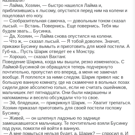
называли?
— Лайма, Хозяин, — быстро нашелся Лайма и,
приблизившись к лысому, опустился перед ним на колени и
поцеловал его ногу.
— Сообразительная самочка, — довольным тоном сказал
лысый. — Встань. Повернись. Еще повернись. Тебя мы
будем звать... Бусинка.
— Да, Хозяин, — Лайма снова опустился на колени.
— Что ж, — сказал лысый. — Я тобой доволен. Значит,
прикажи Бусинку вымыть и приготовить для моей постели. А
Губ-ка... Пусть Шарик отведет ее к Монстру.
— Хорошо, — сказал Вахтанг.
Поведение Шарика, когда мы вышли, резко изменилось. С
Лаймой-Бусинкой он обращался теперь подчеркнуто
почтительно, пропустил его вперед, а меня не замечал
вообще. Я поплелся за ними следом. Шарик привел нас в
большую ванную комнату, где на скамеечке в вольных позах
сидели двое абсолютно голых, если не считать ошейников,
мальчишек лет пятнадцати. Они были накрашены и
напомажены и весело обсуждали что-то свое.
— Эй, блядешки, — прикрикнул Шарик. — Хватит трепаться.
Хозяин приказал приготовить для своей постели госпожу
Бусинку.
— Живей, — он шлепнул ладонью по заднице
замешкавшегося мальчишку. Те почтительно взяли Бусинку
под руки, помогли ей войти в ванную.
— А мне помыться нельзя будет, а, Шарик? — спросил я. И