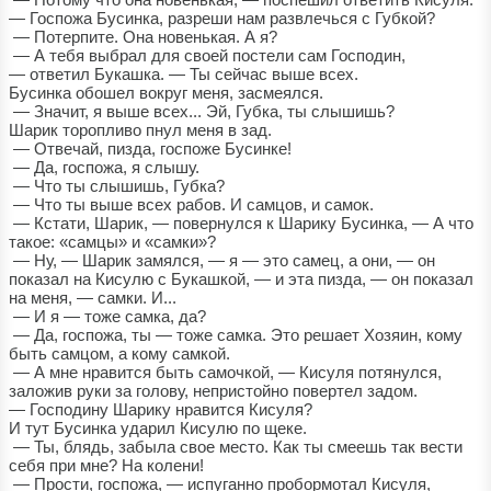
— Госпожа Бусинка, разреши нам развлечься с Губкой?
— Потерпите. Она новенькая. А я?
— А тебя выбрал для своей постели сам Господин,
— ответил Букашка. — Ты сейчас выше всех.
Бусинка обошел вокруг меня, засмеялся.
— Значит, я выше всех... Эй, Губка, ты слышишь?
Шарик торопливо пнул меня в зад.
— Отвечай, пизда, госпоже Бусинке!
— Да, госпожа, я слышу.
— Что ты слышишь, Губка?
— Что ты выше всех рабов. И самцов, и самок.
— Кстати, Шарик, — повернулся к Шарику Бусинка, — А что
такое: «самцы» и «самки»?
— Ну, — Шарик замялся, — я — это самец, а они, — он
показал на Кисулю с Букашкой, — и эта пизда, — он показал
на меня, — самки. И...
— И я — тоже самка, да?
— Да, госпожа, ты — тоже самка. Это решает Хозяин, кому
быть самцом, а кому самкой.
— А мне нравится быть самочкой, — Кисуля потянулся,
заложив руки за голову, непристойно повертел задом.
— Господину Шарику нравится Кисуля?
И тут Бусинка ударил Кисулю по щеке.
— Ты, блядь, забыла свое место. Как ты смеешь так вести
себя при мне? На колени!
— Прости, госпожа, — испуганно пробормотал Кисуля,