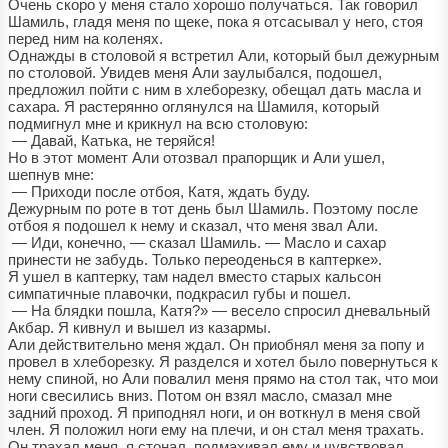
Очень скоро у меня стало хорошо получаться. Так говорил
Шамиль, гладя меня по щеке, пока я отсасывал у него, стоя
перед ним на коленях.
Однажды в столовой я встретил Али, который был дежурным
по столовой. Увидев меня Али заулыбался, подошел,
предложил пойти с ним в хлеборезку, обещал дать масла и
сахара. Я растерянно оглянулся на Шамиля, который
подмигнул мне и крикнул на всю столовую:
— Давай, Катька, не теряйся!
Но в этот момент Али отозвал прапорщик и Али ушел,
шепнув мне:
— Приходи после отбоя, Катя, ждать буду.
Дежурным по роте в тот день был Шамиль. Поэтому после
отбоя я подошел к нему и сказал, что меня звал Али.
— Иди, конечно, — сказал Шамиль. — Масло и сахар
принести не забудь. Только переоденься в каптерке».
Я ушел в каптерку, там надел вместо старых кальсон
симпатичные плавочки, подкрасил губы и пошел.
— На блядки пошла, Катя?» — весело спросил дневальный
Акбар. Я кивнул и вышел из казармы.
Али действительно меня ждал. Он приобнял меня за попу и
провел в хлеборезку. Я разделся и хотел было повернуться к
нему спиной, но Али повалил меня прямо на стол так, что мои
ноги свесились вниз. Потом он взял масло, смазал мне
задний проход. Я приподнял ноги, и он воткнул в меня свой
член. Я положил ноги ему на плечи, и он стал меня трахать.
Он трахал меня, я стонал, подмахивал ему и чувствовал