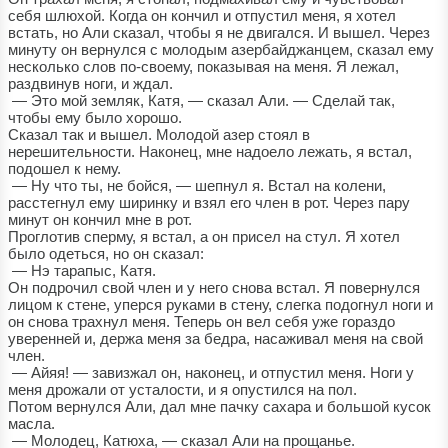
себя шлюхой. Когда он кончил и отпустил меня, я хотел
встать, но Али сказал, чтобы я не двигался. И вышел. Через
минуту он вернулся с молодым азербайджанцем, сказал ему
несколько слов по-своему, показывая на меня. Я лежал,
раздвинув ноги, и ждал.
— Это мой земляк, Катя, — сказал Али. — Сделай так,
чтобы ему было хорошо.
Сказал так и вышел. Молодой азер стоял в
нерешительности. Наконец, мне надоело лежать, я встал,
подошел к нему.
— Ну что ты, не бойся, — шепнул я. Встал на колени,
расстегнул ему ширинку и взял его член в рот. Через пару
минут он кончил мне в рот.
Проглотив сперму, я встал, а он присел на стул. Я хотел
было одеться, но он сказал:
— Нэ тарапыс, Катя.
Он подрочил свой член и у него снова встал. Я повернулся
лицом к стене, уперся руками в стену, слегка подогнул ноги и
он снова трахнул меня. Теперь он вел себя уже гораздо
уверенней и, держа меня за бедра, насаживал меня на свой
член.
— Айяя! — завизжал он, наконец, и отпустил меня. Ноги у
меня дрожали от усталости, и я опустился на пол.
Потом вернулся Али, дал мне пачку сахара и большой кусок
масла.
— Молодец, Катюха, — сказал Али на прощанье.