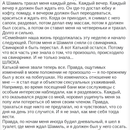
А Шамиль трахал меня каждый день. Каждый вечер. Каждый
вечер я должен был ждать его. Он где-то достал юбку и
кофту, помаду, я вечером должен был переодеваться,
краситься и ждать его. Когда он приходил, я снимал с него
сапоги, раздевал, потом делал ему массаж, потом я должен
был сосать, а потом он ставил меня на четвереньки и трахал.
Долго и сильно.
«Семейная» наша жизнь продолжалась эту неделю и начало
следующей. Потом меня и Шамиля сняли со свинарника.
Свинаркой я быть перестал. А вот Катькой остался. Потому
что вся часть уже знала о том, что произошло, происходило
на свинарнике. И не только знала...
ШЛЮХА
Катькой меня звали теперь все. Правда, ощутимых
изменений в моем положении не произошло — я по-прежнему
был у всех на побегушках. Но изменилось отношение ко
мне — я стал еще и объектом сексуальных ухаживаний.
Например, во время посещений бани мои сослуживцы с
особым интересом наблюдали, как я раздеваюсь. Каждый,
кто оказывался рядом со мной, норовил ущипнуть меня за
попу или потереться об меня своим членом. Правда,
трахаться еще никто не предлагал, но я чувствовал, что со
дня на день это случится. И я не знал, как мне себя тогда
вести.
Правда, по ночам меня иногда будил дневальный, я шел в
туалет, где меня ждал Шамиль, и я должен был у него сосать.