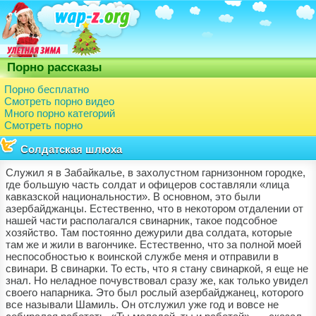
Порно рассказы
Порно бесплатно
Смотреть порно видео
Много порно категорий
Смотреть порно
Солдатская шлюха
Служил я в Забайкалье, в захолустном гарнизонном городке,
где большую часть солдат и офицеров составляли «лица
кавказской национальности». В основном, это были
азербайджанцы. Естественно, что в некотором отдалении от
нашей части располагался свинарник, такое подсобное
хозяйство. Там постоянно дежурили два солдата, которые
там же и жили в вагончике. Естественно, что за полной моей
неспособностью к воинской службе меня и отправили в
свинари. В свинарки. То есть, что я стану свинаркой, я еще не
знал. Но неладное почувствовал сразу же, как только увидел
своего напарника. Это был рослый азербайджанец, которого
все называли Шамиль. Он отслужил уже год и вовсе не