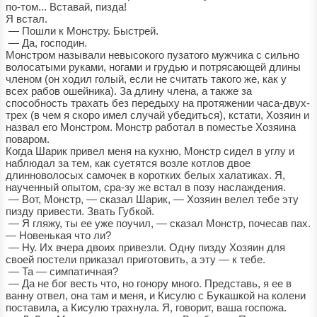
по-том... Вставай, пизда!
Я встал.
— Пошли к Монстру. Быстрей.
— Да, господин.
Монстром называли невысокого пузатого мужчика с сильно
волосатыми руками, ногами и грудью и потрясающей длины
членом (он ходил голый, если не считать такого же, как у
всех рабов ошейника). За длину члена, а также за
способность трахать без передыху на протяжении часа-двух-
трех (в чем я скоро имел случай убедиться), кстати, Хозяин и
назвал его Монстром. Монстр работал в поместье Хозяина
поваром.
Когда Шарик привел меня на кухню, Монстр сидел в углу и
наблюдал за тем, как суетятся возле котлов двое
длинноволосых самочек в коротких белых халатиках. Я,
наученный опытом, сра-зу же встал в позу наслаждения.
— Вот, Монстр, — сказал Шарик, — Хозяин велел тебе эту
пизду привести. Звать Губкой.
— Я гляжу, ты ее уже поучил, — сказал Монстр, почесав пах.
— Новенькая что ли?
— Ну. Их вчера двоих привезли. Одну пизду Хозяин для
своей постели приказал приготовить, а эту — к тебе.
— Та — симпатичная?
— Да не бог весть что, но гонору много. Представь, я ее в
ванну отвел, она там и меня, и Кисулю с Букашкой на колени
поставила, а Кисулю трахнула. Я, говорит, ваша госпожа.