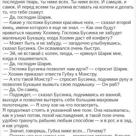
последняя тварь, ты ниже всех. Ты ниже всех. И самцов, и
самок. И перед всеми ты должна вставать на колени и делать
то, что тебе скажут.
— Да, господин Шарик.
— Какие у госпожи Бусинки красивые ноги, — сказал второй
юнец, имени которого я еще не знал. — Как они будут
нравиться нашему Хозяину. Госпожа Бусинка не забудет
маленькую Букашку, когда Хозяин даст ей конфету?
— Может быть и не забуду, — загадочно улыбнувшись,
сказал Бусинка. Он осваивался очень быстро.
— Эй, не вставай с колен, пизда, — крикнул Шарик мне,
когда я пошевелился.
— Да, господин Шарик.
— Госпожа Бусинка позволит нам идти? — спросил Шарик.
— Хозяин приказал отвести Губку к Монстру.
— А кто такой Монстр? — спросил Бусинка, поднимая руку и
позволяя Букашке вымыть свою подмышку. — Он раб?
— Да. Он самец.
— Подождет, — сказал Бусинка, поднимаясь из ванной,
выходя и позволяя вытереть себя большим махровым
полотенцем. — Я хочу кое на что посмотреть.
Я продолжал стоять в указанной мне позе. Она называлась,
как я узнал потом, позой наслаждения, в такой позе очень
удобно трахнуть рабыню любым способом — и в рот, и в зад,
и как угодно.
— Значит, говоришь, Губка ниже всех... Почему?
— Потому что она новенькая, — поспешил ответить Кисуля.