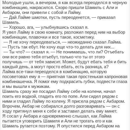
Молодые ушли, а вечером, я как всегда переоделся в черную
комбинацию, накрасился. Скоро пришли Шамиль с Али и
Акбаром, они привели с собой и Лайму.
— Дай Лайме шмотки, пусть переоденется, — приказал
Шамиль.
— Хорошо, ага, — улыбнувшись сказал я.
Я увел Лайму в свою комнату, разложил перед ним на выбор
комбинации, плавочки и все такое, косметику.
— Я не хочу переодеваться, — неожиданно сказал Лайма.
— Пусть так ебут. Не хочу еще что-то делать для них...
— Ты что? — сказал я. — Не понимаешь, что ли? Отъебать
они все равно тебя отъебут, только что ты от этого
получишь — от тебя зависит. Может, будут ебать тебя и бить
каждый день, а могут просто ебать, есть разница, а?
Лайма все-таки переоделся в комбинацию, которую
посоветовал ему я — приятная такая простенькая капроновая
комбинашечка. Я помог ему подкрасить губки, подвести глаза
и мы вышли к мужикам.
Шамиль сразу же посадил Лайму себе на колени, начал
поить его водкой, гладить его по попе. Али сидел рядом с
ними и гладил Лайму по колену. Я присела рядом с Акбаром.
Впрочем, Акбар не собирался долго разговаривать — он с
ходу притянул меня к себе и заставил делать ему минет.
Я сосал у Акбара и одновременно слышал, как Лайма
пытается уговорить Шамиля и Али не трогать его и как
Шамиль ругается поэтому. Я опустился перед Акбаром на