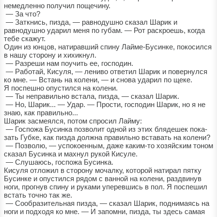
немедленно получил пощечину.
— За что?
— Заткнись, пизда, — равнодушно сказал Шарик и
равнодушно ударил меня по губам. — Рот раскроешь, когда
тебе скажут.
Один из юнцов, натиравший спину Лайме-Бусинке, покосился
в нашу сторону и хихикнул.
— Разреши нам поучить ее, господин.
— Работай, Кисуля, — лениво ответил Шарик и повернулся
ко мне. — Встань на колени, — и снова ударил по щеке.
Я поспешно опустился на колени.
— Ты неправильно встала, пизда, — сказал Шарик.
— Но, Шарик... — Удар. — Прости, господин Шарик, но я не
знаю, как правильно...
Шарик засмеялся, потом спросил Лайму:
— Госпожа Бусинка позволит одной из этих блядешек пока-
зать Губке, как пизда должна правильно вставать на колени?
— Позволю, — успокоенным, даже каким-то хозяйским тоном
сказал Бусинка и махнул рукой Кисуле.
— Слушаюсь, госпожа Бусинка.
Кисуля отложил в сторону мочалку, которой натирал пятку
Бусинке и опустился рядом с ванной на колени, раздвинув
ноги, прогнув спину и руками уперевшись в пол. Я поспешил
встать точно так же.
— Сообразительная пизда, — сказал Шарик, поднимаясь на
ноги и подходя ко мне. — И запомни, пизда, ты здесь самая