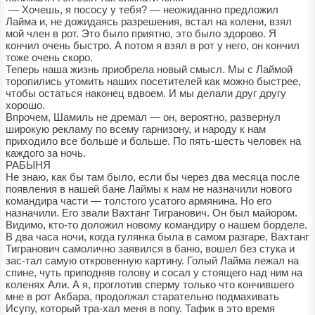
— Хочешь, я пососу у тебя? — неожиданно предложил
Лайма и, не дожидаясь разрешения, встал на колени, взял
мой член в рот. Это было приятно, это было здорово. Я
кончил очень быстро. А потом я взял в рот у него, он кончил
тоже очень скоро.
Теперь наша жизнь приобрела новый смысл. Мы с Лаймой
торопились утомить наших посетителей как можно быстрее,
чтобы остаться наконец вдвоем. И мы делали друг другу
хорошо.
Впрочем, Шамиль не дремал — он, вероятно, развернул
широкую рекламу по всему гарнизону, и народу к нам
приходило все больше и больше. По пять-шесть человек на
каждого за ночь.
РАБЫНЯ
Не знаю, как бы там было, если бы через два месяца после
появления в нашей бане Лаймы к нам не назначили нового
командира части — толстого усатого армянина. Но его
назначили. Его звали Вахтанг Тигранович. Он был майором.
Видимо, кто-то доложил новому командиру о нашем борделе.
В два часа ночи, когда гулянка была в самом разгаре, Вахтанг
Тигранович самолично заявился в баню, вошел без стука и
зас-тал самую откровенную картину. Голый Лайма лежал на
спине, чуть приподняв голову и сосал у стоящего над ним на
коленях Али. А я, проглотив сперму только что кончившего
мне в рот Акбара, продолжал старательно подмахивать
Исупу, который тра-хал меня в попу. Тафик в это время