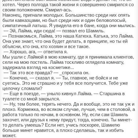
хотел. Через полгода такой жизни я совершенно смирился со
своим положением. Смирил-ась.
Наконец, пригнали молодых. Большинство среди них опять
были кавказцами, но был среди них и один беловолосый,
симпатичный латыш. Я увидела его в бане, когда они мылись.
— Эй, Лайма, иди сюда! — позвал его Шамиль.
— Познакомься, Лайма, это наша Катюха. Катька, это Лайма.
Она уже знает, что она будет делать, в принципе, но ты ей
объясни, кто она, кто хозяин и все такое.
— Хорошо, ага, — ответила я.
Мы ушли с Лаймой в мою комнату, где я принимала клиентов,
сели на мою постель. Лайма тоскливо оглядела комнату,
задержала взгляд на косметике...
— Так это все правда? — _спросила он.
— Конечно, — сказал я. — Ты, главное, не бойся и не
суетись. Это не страшно и у тебя все получится. Тебе уже
целочку сломали?
— Еще в поезде, — уныло кивнул Лайма. — Старшина в
туалете со мной закрылся.
— Ну, тем более, терять нечего. Да и вообще, это не так уж и
плохо. Кормежка, во всяком случае, лучше, чем в столовой, а
работа только по ночам, в основном. Ну, если сам Шамиль
захочет, или друзья к нему придут, тогда, конечно. Ты минет-
то делать умеешь? Если нет, учись поскорее, Шамилю
больше минет нравится, а плохо сделаешь, так и избить
может.