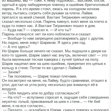
из машины, мы — тоже. К нему подбежал... высокий, босой,
одетый в одну набедренную повязку и ошейник бритоголовый
парень. Я в это время стоял, ежась на холодном ночном
ветру, пытаясь согреть себя руками за плечи. Лайма
прятался за моей спиной. Вахтанг Тигранович негромко
сказал несколько слов. Парень кивнул, взял меня за плечо и
куда-то повел нас. А Вахтанг Тигранович пошел в дом.
— Куда нас? — спросил я. — И кто ты?
Парень оглянулся: нет ли кого поблизости и сказал:
— Вообще-то нам запрещено разговаривать друг с другом.
Но ладно, меня зовут Шариком. Я здесь уже год.
— А что здесь?
Но Шарик больше ничего не сказал. Мы подошли к двери ка-
кого-то здания, Шарик завел нас внутрь, включил свет — это
была маленькая тесная каморка с кучей тряпья на полу.
Шарик нацепил мне на шею ошейник, прикрепил его цепью к
кольцу в стене. Потом то же сделал с Лаймой.
— Зачем?
— Так положено, — Шарик пожал плечами.
Он посмотрел на меня, на Лайму, будто сравнивая, отошел в
угол, достал из угла розгу, несколько раз взмахнул ей в
воздухе.
— Тебя пиздить или по добру согласишься?
— На что? — испуганно спросил я, ощущая себя совершенно
неуютно: голый, прикованный за шею к стене... — Не бей
меня, я на все согласен...
— Пиздато, — осклабился Шарик, скинул повязку и подошел