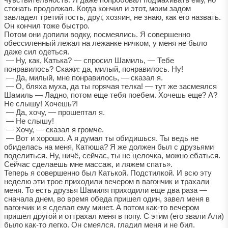
стонать продолжал. Когда кончил и этот, моим задом
завладел третий гость, друг, хозяин, не знаю, как его назвать.
Он кончил тоже быстро.
Потом они допили водку, посмеялись. Я совершенно
обессиленный лежал на лежанке ничком, у меня не было
даже сил одеться.
— Ну, как, Катька? — спросил Шамиль, — Тебе
понравилось? Скажи: да, милый, понравилось. Ну!
— Да, милый, мне понравилось, — сказал я.
— О, бляха муха, да ты горячая телка! — тут же засмеялся
Шамиль — Ладно, потом еще тебя поебем. Хочешь еще? А?
Не слышу! Хочешь?!
— Да, хочу, — прошептал я.
— Не слышу!
— Хочу, — сказал я громче.
— Вот и хорошо. А я думал ты обидишься. Ты ведь не
обиделась на меня, Катюша? Я же должен был с друзьями
поделиться. Ну, ничё, сейчас, ты не целочка, можно ебаться.
Сейчас сделаешь мне массаж, и ляжем спать».
Теперь я совершенно был Катькой. Подстилкой. И всю эту
неделю эти трое приходили вечером в вагончик и трахали
меня. То есть друзья Шамиля приходили еще два раза —
сначала днем, во время обеда пришел один, завел меня в
вагончик и я сделал ему минет. А потом как-то вечером
пришел другой и оттрахал меня в попу. С этим (его звали Али)
было как-то легко. Он смеялся, гладил меня и не бил.