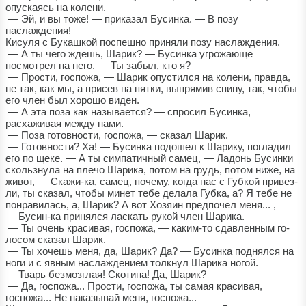
опускаясь на колени.
— Эй, и вы тоже! — приказал Бусинка. — В позу
наслаждения!
Кисуля с Букашкой поспешно приняли позу наслаждения.
— А ты чего ждешь, Шарик? — Бусинка угрожающе
посмотрел на него. — Ты забыл, кто я?
— Прости, госпожа, — Шарик опустился на колени, правда,
не так, как мы, а присев на пятки, выпрямив спину, так, чтобы
его член был хорошо виден.
— А эта поза как называется? — спросил Бусинка,
расхаживая между нами.
— Поза готовности, госпожа, — сказал Шарик.
— Готовности? Ха! — Бусинка подошел к Шарику, погладил
его по щеке. — А ты симпатичный самец, — Ладонь Бусинки
скользнула на плечо Шарика, потом на грудь, потом ниже, на
живот, — Скажи-ка, самец, почему, когда нас с Губкой привез-
ли, ты сказал, чтобы минет тебе делала Губка, а? Я тебе не
понравилась, а, Шарик? А вот Хозяин предпочел меня... ,
— Бусин-ка принялся ласкать рукой член Шарика.
— Ты очень красивая, госпожа, — каким-то сдавленным го-
лосом сказал Шарик.
— Ты хочешь меня, да, Шарик? Да? — Бусинка поднялся на
ноги и с явным наслаждением толкнул Шарика ногой.
— Тварь безмозглая! Скотина! Да, Шарик?
— Да, госпожа... Прости, госпожа, ты самая красивая,
госпожа... Не наказывай меня, госпожа...