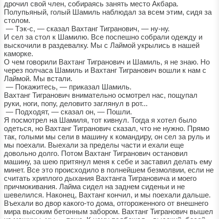
дрочил свой член, собираясь занять место Акбара.
Полупьяный, голый Шамиль наблюдал за всем этим, сидя за
столом.
— Тэк-с, — сказал Вахтанг Тигранович, — ну-ну.
И сел за стол к Шамилю. Все поспешно собрали одежду и
выскочили в раздевалку. Мы с Лаймой укрылись в нашей
каморке.
О чем говорили Вахтанг Тигранович и Шамиль, я не знаю. Но
через полчаса Шамиль и Вахтанг Тигранович вошли к нам с
Лаймой. Мы встали.
— Покажитесь, — приказал Шамиль.
Вахтанг Тигранович внимательно осмотрел нас, пощупал
руки, ноги, попу, деловито заглянул в рот...
— Подходят, — сказал он, — Пошли.
Я посмотрел на Шамиля, тот кивнул. Тогда я хотел было
одеться, но Вахтанг Тигранович сказал, что не нужно. Прямо
так, голыми мы сели в машину к командиру, он сел за руль и
мы поехали. Выехали за пределы части и ехали еще
довольно долго. Потом Вахтанг Тигранович остановил
машину, за шею притянул меня к себе и заставил делать ему
минет. Все это происходило в полнейшем безмолвии, если не
считать хриплого дыхания Вахтанга Тиграновича и моего
причмокивания. Лайма сидел на заднем сиденьи и не
шевелился. Наконец, Вахтанг кончил, и мы поехали дальше.
Въехали во двор какого-то дома, отгороженного от внешнего
мира высоким бетонным забором. Вахтанг Тигранович вышел