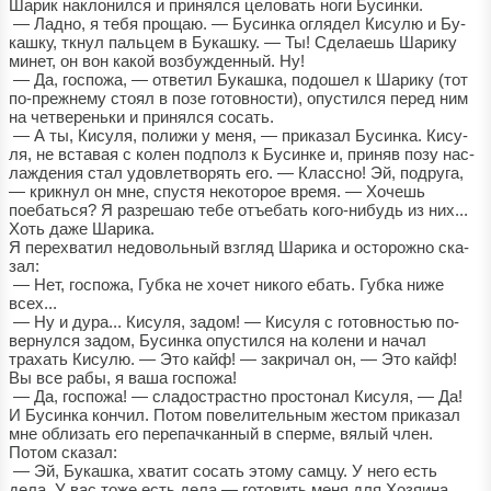
Шарик наклонился и принялся целовать ноги Бусинки.
— Ладно, я тебя прощаю. — Бусинка оглядел Кисулю и Бу-
кашку, ткнул пальцем в Букашку. — Ты! Сделаешь Шарику
минет, он вон какой возбужденный. Ну!
— Да, госпожа, — ответил Букашка, подошел к Шарику (тот
по-прежнему стоял в позе готовности), опустился перед ним
на четвереньки и принялся сосать.
— А ты, Кисуля, полижи у меня, — приказал Бусинка. Кису-
ля, не вставая с колен подполз к Бусинке и, приняв позу нас-
лаждения стал удовлетворять его. — Классно! Эй, подруга,
— крикнул он мне, спустя некоторое время. — Хочешь
поебаться? Я разрешаю тебе отъебать кого-нибудь из них...
Хоть даже Шарика.
Я перехватил недовольный взгляд Шарика и осторожно ска-
зал:
— Нет, госпожа, Губка не хочет никого ебать. Губка ниже
всех...
— Ну и дура... Кисуля, задом! — Кисуля с готовностью по-
вернулся задом, Бусинка опустился на колени и начал
трахать Кисулю. — Это кайф! — закричал он, — Это кайф!
Вы все рабы, я ваша госпожа!
— Да, госпожа! — сладострастно простонал Кисуля, — Да!
И Бусинка кончил. Потом повелительным жестом приказал
мне облизать его перепачканный в сперме, вялый член.
Потом сказал:
— Эй, Букашка, хватит сосать этому самцу. У него есть
дела. У вас тоже есть дела — готовить меня для Хозяина.