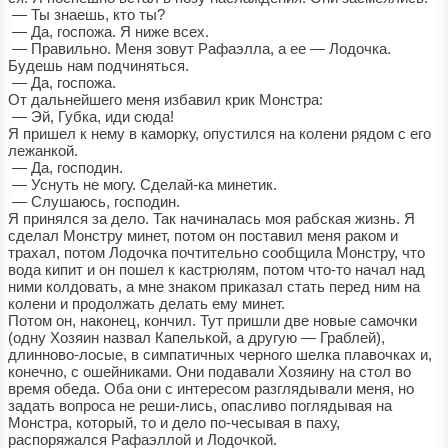
— Ты знаешь, кто ты?
— Да, госпожа. Я ниже всех.
— Правильно. Меня зовут Рафаэлла, а ее — Лодочка.
Будешь нам подчиняться.
— Да, госпожа.
От дальнейшего меня избавил крик Монстра:
— Эй, Губка, иди сюда!
Я пришел к нему в каморку, опустился на колени рядом с его
лежанкой.
— Да, господин.
— Уснуть не могу. Сделай-ка минетик.
— Слушаюсь, господин.
Я принялся за дело. Так начиналась моя рабская жизнь. Я
сделал Монстру минет, потом он поставил меня раком и
трахал, потом Лодочка почтительно сообщила Монстру, что
вода кипит и он пошел к кастрюлям, потом что-то начал над
ними колдовать, а мне знаком приказал стать перед ним на
колени и продолжать делать ему минет.
Потом он, наконец, кончил. Тут пришли две новые самочки
(одну Хозяин назвал Капелькой, а другую — Граблей),
длинново-лосые, в симпатичных черного шелка плавочках и,
конечно, с ошейниками. Они подавали Хозяину на стол во
время обеда. Оба они с интересом разглядывали меня, но
задать вопроса не реши-лись, опасливо поглядывая на
Монстра, который, то и дело по-чесывая в паху,
распоряжался Рафаэллой и Лодочкой.