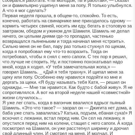
собирался работать. «Ты молодой, ты и работай», — сказал
он и фамильярно ущипнул меня за попу. Я только улыбнулся.
А что я мог сделать?
Первая неделя прошла, в общем-то, спокойно. То есть,
конечно, работать на свинарнике мне приходилось одному —
кормить четырех свиней, носить им еду, бегать в столовую за
завтраком, обедом и ужином для Шамиля. Шамиль не делал
ничего, он целыми днями где-то пропадал, частенько
возвращался пьяненьким и тогда начинал меня «строить».
Сильно меня он не бил, пару раз только стукнул по щекам,
когда я попробовал ему что-то возразить. Тогда он
потребовал, чтобы я снял с него сапоги. С тех пор я решил,
что лучше не спорить. Ну, и постоянно похохатывал надо
мной, когда я ходил. «У тебя замечательная жопа,» —
говорил Шамиль. _ «Дай я тебя трахну». И щипал меня за
щеку или попу. Особенно ему нравился подойти ко мне и
дергать за щеки. «Я буду называть тебя Катя, — решил он
однажды. — Мне так нравится. Как будто с бабой живу». Я не
сопротивлялся. А вот на второй неделе нашей «совместной»
жизни случилось...
Я уже лег спать, когда в вагончик ввалился вдрызг пьяный
Шамиль. «Это что такое? — заорал он — Джигита нет дома, а
баба уже спать завалилась? Катька, подъем, ебаная сука!» Я
вскочил с лежанки, встал перед ним. Он сел на лежанку, я
опустился перед ним на колени, стащил с него сапоги. А когда
посмотрел на Шамиля, он уже расстегнул ширинку и дрочил
свой длинный член. И смотрел на меня. И молчал. И