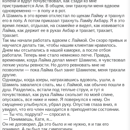
колени и вдруг почувствовал, как сзади ко мне
пристраивается Али. В общем, они трахнули меня вдвоем
одновременно — в попу и в рот.
А Шамиль в это время отхлестал по щекам Лайму и трахнул
его в попу. А потом приказал трахнуть Ламйу Акбару. Я в это
время лежал, отдыхая, на скамейке и видел, как извивается
Лайма, как держит ее в руках Акбар и трахает, трахает,
трахает.
Так мы начали работать вдвоем с Лаймой. Он скоро привык и
научился делать так, чтобы нашим клиентам нравилось.
Днем мы отсыпались в нашей каморке, а после отбоя
работали. Теперь мне стало немножко легче. Правда,
временами, когда Лайма делал минет Шамилю, я чувствовал
легкие уколы ревности. Но долго ревновать мне не
позволяли — пока Лайма был занят Шамилем, меня трахали
другие.
Однажды, когда азеры, натрахавшись вдоволь, ушли, а
Шамиль завалился спать, мы с Лаймой, как обычно пошли в
душ. Разделись, встали под теплые струи, и тут я
почувствовал, как рука Лаймы скользит по моей спине,
опускаясь, все ниже и ниже. Я повернулся к нему. Он
смущенно улыбнулся, убрал руку. Опустив глаза вниз, я
увидел, что его член находится в приподнятом состоянии.
— Ты что, подруга? — спросил я.
— Понимаешь, Катя, я...
Он не договорил. Да это было и не нужно, я и так его
понимал. А он был так симпатичен...