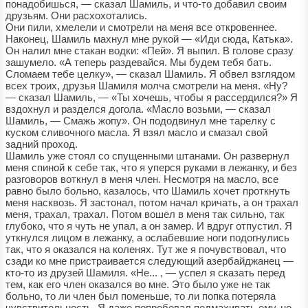
понадобишься, — сказал Шамиль, и что-то добавил своим
друзьям. Они расхохотались.
Они пили, хмелели и смотрели на меня все откровеннее.
Наконец, Шамиль махнул мне рукой — «Иди сюда, Катька».
Он налил мне стакан водки: «Пей». Я выпил. В голове сразу
зашумело. «А теперь раздевайся. Мы будем тебя бать.
Сломаем тебе целку», — сказал Шамиль. Я обвел взглядом
всех троих, друзья Шамиля молча смотрели на меня. «Ну?
— сказал Шамиль, — «Ты хочешь, чтобы я рассердился?» Я
вздохнул и разделся догола. «Масло возьми, — сказал
Шамиль, — Смажь жопу». Он пододвинул мне тарелку с
куском сливочного масла. Я взял масло и смазал свой
задний проход.
Шамиль уже стоял со спущенными штанами. Он развернул
меня спиной к себе так, что я уперся руками в лежанку, и без
разговоров воткнул в меня член. Несмотря на масло, все
равно было больно, казалось, что Шамиль хочет проткнуть
меня насквозь. Я застонал, потом начал кричать, а он трахал
меня, трахал, трахал. Потом вошел в меня так сильно, так
глубоко, что я чуть не упал, а он замер. И вдруг отпустил. Я
уткнулся лицом в лежанку, а ослабевшие ноги подогнулись
так, что я оказался на коленях. Тут же я почувствовал, что
сзади ко мне пристраивается следующий азербайджанец —
кто-то из друзей Шамиля. «Не... , — успел я сказать перед
тем, как его член оказался во мне. Это было уже не так
больно, то ли член был поменьше, то ли попка потеряла
чувствительность. Я даже попробовал подмахивать ему, но