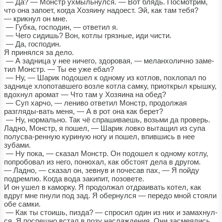
— Да? — Монстр ухмыльнулся. — Вот блядь. Посмотрим,
что она запоет, когда Хозяину надоест. Эй, как там тебя?
— крикнул он мне.
— Губка, господин, — ответил я.
— Чего сидишь? Вон, котлы грязные, иди чисти.
— Да, господин.
Я принялся за дело.
— А задница у нее ничего, здоровая, — меланхолично заме-
тил Монстр. — Ты ее уже ебал?
— Ну, — Шарик подошел к одному из котлов, похлопал по
заднице хлопотавшего возле котла самку, приоткрыл крышку,
вдохнул аромат — Что там у Хозяина на обед?
— Суп харчо, — лениво ответил Монстр, продолжая
разгляды-вать меня, — А в рот она как берет?
— Ну, нормально. Так чё спрашиваешь, возьми да проверь.
Ладно, Монстр, я пошел, — Шарик ловко вытащил из супа
полусва-ренную куриную ногу и пошел, впившись в нее
зубами.
— Ну пока, — сказал Монстр. Он подошел к одному котлу,
попробовал из него, понюхал, как обстоят дела в другом.
— Ладно, — сказал он, зевнув и почесав пах, — Я пойду
подремлю. Когда вода закипит, позовете.
И он ушел в каморку. Я продолжал отдраивать котел, как
вдруг мне пнули под зад. Я обернулся — передо мной стояли
обе самки.
— Как ты стоишь, пизда? — спросил один из них и замахнул-
ся. Я поспешно встал в позу наслаждения. Они засмеялись.