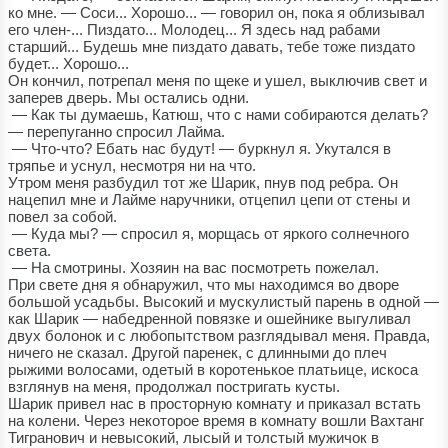
ко мне. — Соси... Хорошо... — говорил он, пока я облизывал
его член-... Пиздато... Молодец... Я здесь над рабами
старший... Будешь мне пиздато давать, тебе тоже пиздато
будет... Хорошо...
Он кончил, потрепал меня по щеке и ушел, выключив свет и
заперев дверь. Мы остались одни.
— Как ты думаешь, Катюш, что с нами собираются делать?
— перепуганно спросил Лайма.
— Что-что? Ебать нас будут! — буркнул я. Укутался в
тряпье и уснул, несмотря ни на что.
Утром меня разбудил тот же Шарик, пнув под ребра. Он
нацепил мне и Лайме наручники, отцепил цепи от стены и
повел за собой.
— Куда мы? — спросил я, морщась от яркого солнечного
света.
— На смотрины. Хозяин на вас посмотреть пожелал.
При свете дня я обнаружил, что мы находимся во дворе
большой усадьбы. Высокий и мускулистый парень в одной —
как Шарик — набедренной повязке и ошейнике выгуливал
двух болонок и с любопытством разглядывал меня. Правда,
ничего не сказал. Другой паренек, с длинными до плеч
рыжими волосами, одетый в коротенькое платьице, искоса
взглянув на меня, продолжал постригать кусты.
Шарик привел нас в просторную комнату и приказал встать
на колени. Через некоторое время в комнату вошли Вахтанг
Тигранович и невысокий, лысый и толстый мужичок в