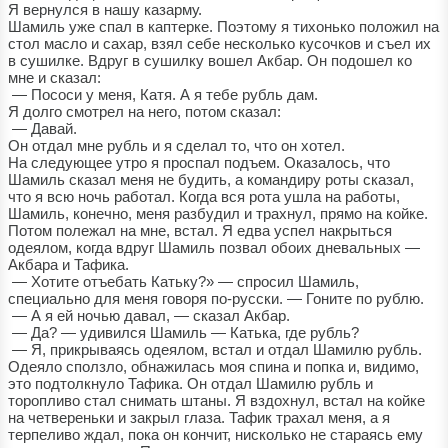
Я вернулся в нашу казарму.
Шамиль уже спал в каптерке. Поэтому я тихонько положил на
стол масло и сахар, взял себе несколько кусочков и съел их
в сушилке. Вдруг в сушилку вошел Акбар. Он подошел ко
мне и сказал:
— Пососи у меня, Катя. А я тебе рубль дам.
Я долго смотрел на него, потом сказал:
— Давай.
Он отдал мне рубль и я сделал то, что он хотел.
На следующее утро я проспал подъем. Оказалось, что
Шамиль сказал меня не будить, а командиру роты сказал,
что я всю ночь работал. Когда вся рота ушла на работы,
Шамиль, конечно, меня разбудил и трахнул, прямо на койке.
Потом полежал на мне, встал. Я едва успел накрыться
одеялом, когда вдруг Шамиль позвал обоих дневальных —
Акбара и Тафика.
— Хотите отъебать Катьку?» — спросил Шамиль,
специально для меня говоря по-русски. — Гоните по рублю.
— А я ей ночью давал, — сказал Акбар.
— Да? — удивился Шамиль — Катька, где рубль?
— Я, прикрываясь одеялом, встал и отдал Шамилю рубль.
Одеяло сползло, обнажилась моя спина и попка и, видимо,
это подтолкнуло Тафика. Он отдал Шамилю рубль и
торопливо стал снимать штаны. Я вздохнул, встал на койке
на четвереньки и закрыл глаза. Тафик трахал меня, а я
терпеливо ждал, пока он кончит, нисколько не стараясь ему