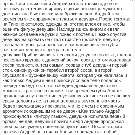
брюк. Таня так же как и Андрей хотела только одного и
поэтому расстегнув ширинку ощутив всю мощь мужского
достоинства быстро скинула брюки на пол. Андрей тем
временем уже справился с платьем девушки. После того как
на Тане не осталось одежды он отстранился от нее, чтобы
оценить фигуру девушки. Насладившись видом он взял
нежное создание на руки и понес к постели. Нежно опустив
девушку на кровать он стал страстно целовать девушку
сначала в губы, распробовав и насладившись его губы
начали исследовать прекрасное тело
девушки.Приблизившись к сосками девушки его язык, сделал
несколько круговых движений вокруг соска, потом поцеловал
сосок полностью, тем самым, сорвав с губ девушки первый
стон, одной рукой он теребил второй сосок, а второй
спускался к бусинке внизу живота, которая уже налилась и
как только Андрей к ней прикоснулся все тело подалось
вперед как будто кто то разбудил дремавшее до этого
момента страстное создание. Тем временем губы Андрея
продолжили путешествие спустившись к киске он не спешил
сразу целовать ее, а начал целовать внутреннюю часть
бедер наслаждаясь прекрасным и не с чем не сравнимым
ароматом исходившим из ее девочки.Как только Андрей
прикоснулся к клитору языком, девушка испытала первый
оргазм, не дав, девушки прийти в себя Андрей продолжил
свои ласки, умело, совмещая руки и язык. После второго
оргазма Андрей не в силах больше совладать с собой