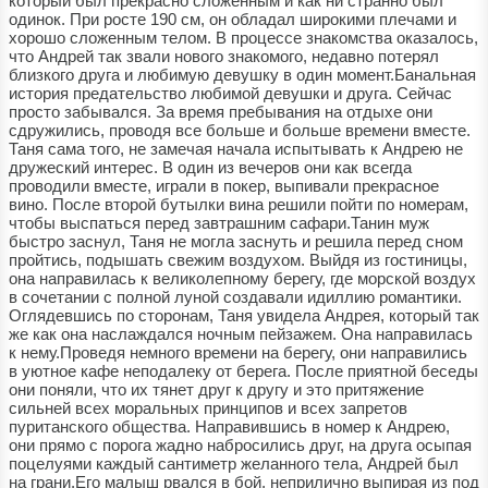
который был прекрасно сложенным и как ни странно был
одинок. При росте 190 см, он обладал широкими плечами и
хорошо сложенным телом. В процессе знакомства оказалось,
что Андрей так звали нового знакомого, недавно потерял
близкого друга и любимую девушку в один момент.Банальная
история предательство любимой девушки и друга. Сейчас
просто забывался. За время пребывания на отдыхе они
сдружились, проводя все больше и больше времени вместе.
Таня сама того, не замечая начала испытывать к Андрею не
дружеский интерес. В один из вечеров они как всегда
проводили вместе, играли в покер, выпивали прекрасное
вино. После второй бутылки вина решили пойти по номерам,
чтобы выспаться перед завтрашним сафари.Танин муж
быстро заснул, Таня не могла заснуть и решила перед сном
пройтись, подышать свежим воздухом. Выйдя из гостиницы,
она направилась к великолепному берегу, где морской воздух
в сочетании с полной луной создавали идиллию романтики.
Оглядевшись по сторонам, Таня увидела Андрея, который так
же как она наслаждался ночным пейзажем. Она направилась
к нему.Проведя немного времени на берегу, они направились
в уютное кафе неподалеку от берега. После приятной беседы
они поняли, что их тянет друг к другу и это притяжение
сильней всех моральных принципов и всех запретов
пуританского общества. Направившись в номер к Андрею,
они прямо с порога жадно набросились друг, на друга осыпая
поцелуями каждый сантиметр желанного тела, Андрей был
на грани.Его малыш рвался в бой, неприлично выпирая из под