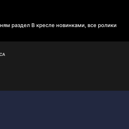
лням раздел В кресле новинками, все ролики
CA