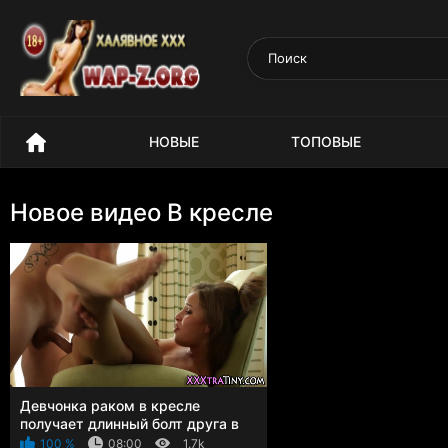
скать
НОВЫЕ
ТОПОВЫЕ
Новое видео В кресле
Девчонка раком в кресле
получает длинный болт друга в
щель
100 %
08:00
1.7k